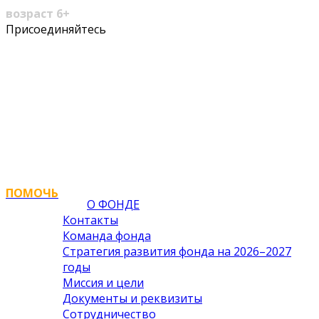
возраст 6+
Youtube
VK
Присоединяйтесь
Profile
Profile
ПОМОЧЬ
О ФОНДЕ
Контакты
Команда фонда
Стратегия развития фонда на 2026–2027
годы
Миссия и цели
Документы и реквизиты
Сотрудничество