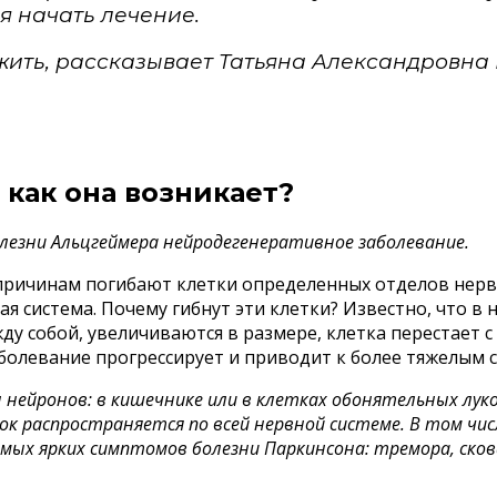
я начать лечение.
й жить, рассказывает Татьяна Александровна
 как она возникает?
лезни Альцгеймера нейродегенеративное заболевание.
ричинам погибают клетки определенных отделов нервно
ная система. Почему гибнут эти клетки? Известно, что 
у собой, увеличиваются в размере, клетка перестает с 
аболевание прогрессирует и приводит к более тяжелым
 нейронов: в кишечнике или в клетках обонятельных лук
лок распространяется по всей нервной системе. В том 
амых ярких симптомов болезни Паркинсона: тремора, ско