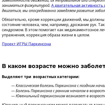
замедленность движений, их неправильное или стереот
заниматься физкультурой.
А двигательная активность 
двигаться, мы опосредованно замедляем развитие забол
Обязательно, кроме коррекции движений, мы должны 
состояние человека, чем, например, дрожание рук. 
синдромом. В этом помогает как медикаментозное ле
упражнения, коррекция образа жизни в целом.
Проект ИГРЫ Паркинсона
В каком возрасте можно заболе
Выделяют три возрастных категории:
— Классическая болезнь Паркинсона с поздним нача
— Болезнь Паркинсона с ранним началом в возрасте
— Ювенильный паркинсонизм возникает в возрасте
Ювенильный паркинсонизм может развиваться даже у р