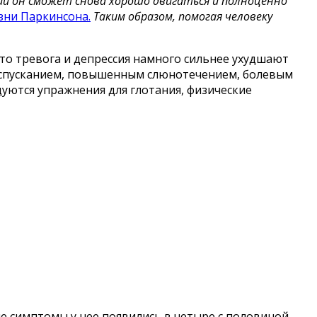
ии он сможет снова хорошо двигаться и полноценно
зни Паркинсона.
Таким образом, помогая человеку
о тревога и депрессия намного сильнее ухудшают
еиспусканием, повышенным слюнотечением, болевым
уются упражнения для глотания, физические
е симптомы у нее появились в четыре с половиной