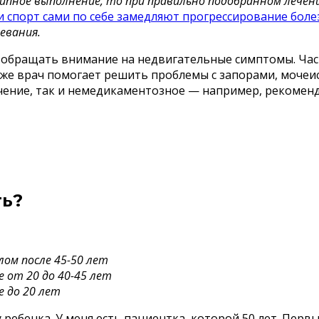
ипное выполнение, то при правильно подобранном лечен
и спорт сами по себе замедляют прогрессирование боле
евания.
обращать внимание на недвигательные симптомы. Част
Также врач помогает решить проблемы с запорами, моч
чение, так и немедикаментозное — например, рекоменд
ть?
лом после 45-50 лет
 от 20 до 40-45 лет
 до 20 лет
ебенка. У меня есть пациентка, которой 50 лет. Первы