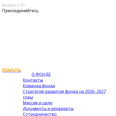
возраст 6+
Youtube
VK
Присоединяйтесь
Profile
Profile
ПОМОЧЬ
О ФОНДЕ
Контакты
Команда фонда
Стратегия развития фонда на 2026–2027
годы
Миссия и цели
Документы и реквизиты
Сотрудничество